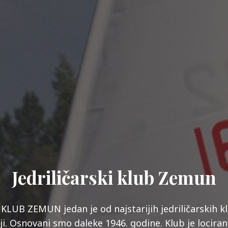
Jedriličarski klub Zemun
KLUB ZEMUN jedan je od najstarijih jedriličarskih klu
iji. Osnovani smo daleke 1946. godine. Klub je lociran 