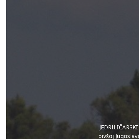
JEDRILIČARSKI 
bivšoj Jugoslav