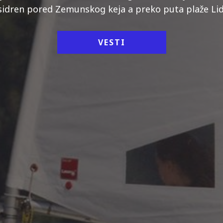
sidren pored Zemunskog keja a preko puta plaže Lid
VESTI